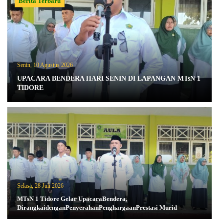
Berita Terbaru
Senin, 10 Agustus 2026
UPACARA BENDERA HARI SENIN DI LAPANGAN MTsN 1
TIDORE
Selasa, 28 Juli 2026
MTsN 1 Tidore Gelar UpacaraBendera,
DirangkaidenganPenyerahanPenghargaanPrestasi Murid