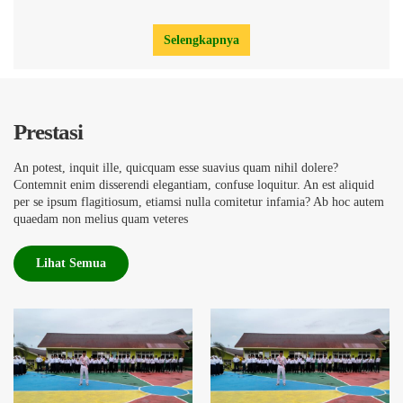
Selengkapnya
Prestasi
An potest, inquit ille, quicquam esse suavius quam nihil dolere?
Contemnit enim disserendi elegantiam, confuse loquitur. An est aliquid
per se ipsum flagitiosum, etiamsi nulla comitetur infamia? Ab hoc autem
quaedam non melius quam veteres
Lihat Semua