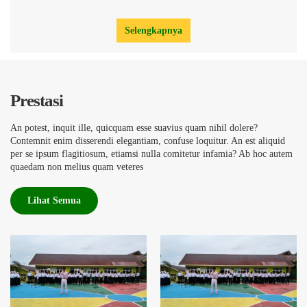
Selengkapnya
Prestasi
An potest, inquit ille, quicquam esse suavius quam nihil dolere?
Contemnit enim disserendi elegantiam, confuse loquitur. An est aliquid
per se ipsum flagitiosum, etiamsi nulla comitetur infamia? Ab hoc autem
quaedam non melius quam veteres
Lihat Semua