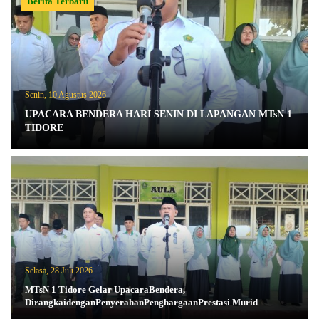
Berita Terbaru
Senin, 10 Agustus 2026
UPACARA BENDERA HARI SENIN DI LAPANGAN MTsN 1
TIDORE
Selasa, 28 Juli 2026
MTsN 1 Tidore Gelar UpacaraBendera,
DirangkaidenganPenyerahanPenghargaanPrestasi Murid