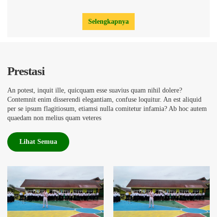
Selengkapnya
Prestasi
An potest, inquit ille, quicquam esse suavius quam nihil dolere?
Contemnit enim disserendi elegantiam, confuse loquitur. An est aliquid
per se ipsum flagitiosum, etiamsi nulla comitetur infamia? Ab hoc autem
quaedam non melius quam veteres
Lihat Semua