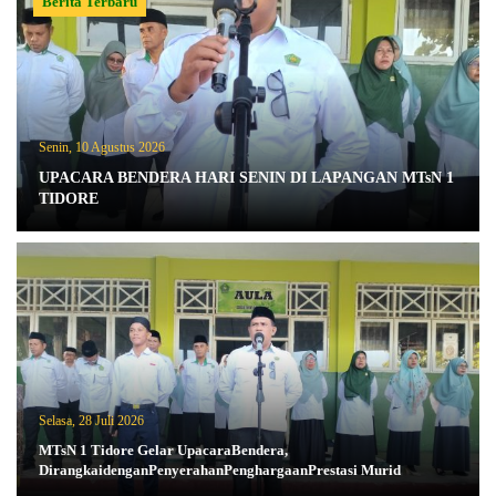
Berita Terbaru
Senin, 10 Agustus 2026
UPACARA BENDERA HARI SENIN DI LAPANGAN MTsN 1
TIDORE
Selasa, 28 Juli 2026
MTsN 1 Tidore Gelar UpacaraBendera,
DirangkaidenganPenyerahanPenghargaanPrestasi Murid