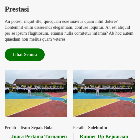
Prestasi
An potest, inquit ille, quicquam esse suavius quam nihil dolere?
Contemnit enim disserendi elegantiam, confuse loquitur. An est aliquid
per se ipsum flagitiosum, etiamsi nulla comitetur infamia? Ab hoc autem
quaedam non melius quam veteres
Lihat Semua
Peraih :
Team Sepak Bola
Peraih :
Solehudin
Juara Pertama Turnamen
Runner Up Kejuaraan