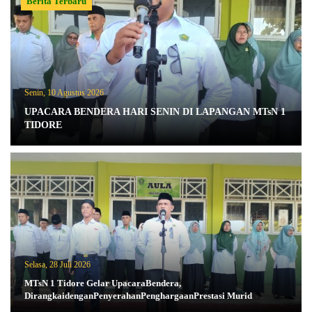
Berita Terbaru
Senin, 10 Agustus 2026
UPACARA BENDERA HARI SENIN DI LAPANGAN MTsN 1
TIDORE
Selasa, 28 Juli 2026
MTsN 1 Tidore Gelar UpacaraBendera,
DirangkaidenganPenyerahanPenghargaanPrestasi Murid