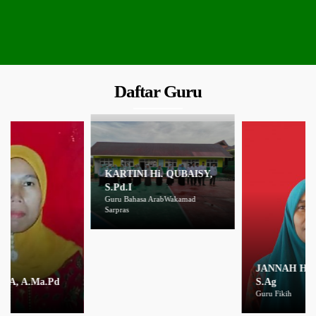
Daftar Guru
KARTINI Hi. QUBAISY,
S.Pd.I
Guru Bahasa ArabWakamad
Sarpras
JANNAH HAJI YAHYA,
S.Ag
Guru Fikih