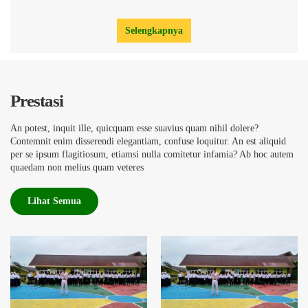
Selengkapnya
Prestasi
An potest, inquit ille, quicquam esse suavius quam nihil dolere?
Contemnit enim disserendi elegantiam, confuse loquitur. An est aliquid
per se ipsum flagitiosum, etiamsi nulla comitetur infamia? Ab hoc autem
quaedam non melius quam veteres
Lihat Semua