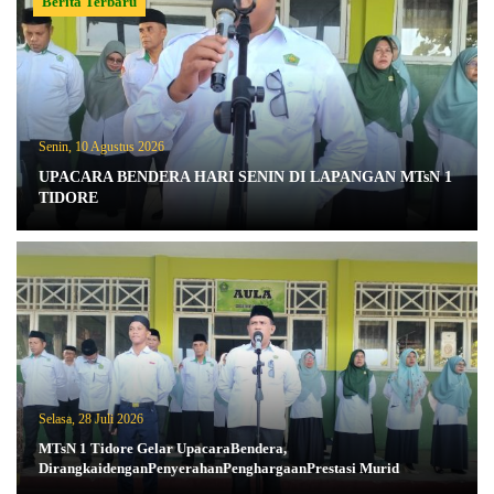
Berita Terbaru
Senin, 10 Agustus 2026
UPACARA BENDERA HARI SENIN DI LAPANGAN MTsN 1
TIDORE
Selasa, 28 Juli 2026
MTsN 1 Tidore Gelar UpacaraBendera,
DirangkaidenganPenyerahanPenghargaanPrestasi Murid