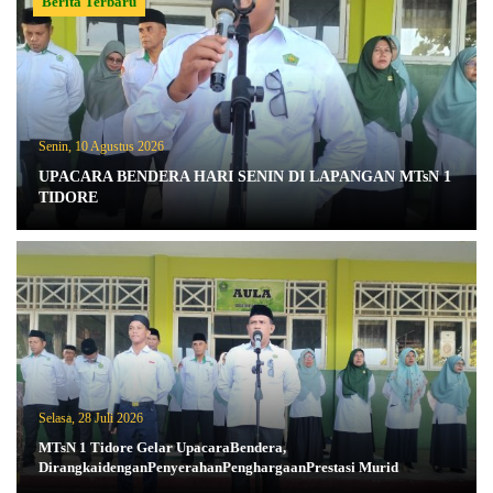
Berita Terbaru
Senin, 10 Agustus 2026
UPACARA BENDERA HARI SENIN DI LAPANGAN MTsN 1
TIDORE
Selasa, 28 Juli 2026
MTsN 1 Tidore Gelar UpacaraBendera,
DirangkaidenganPenyerahanPenghargaanPrestasi Murid