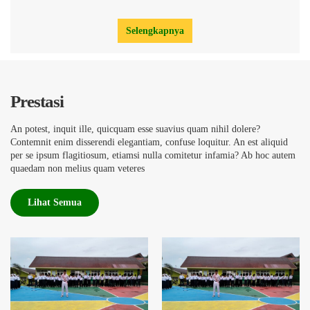
Selengkapnya
Prestasi
An potest, inquit ille, quicquam esse suavius quam nihil dolere?
Contemnit enim disserendi elegantiam, confuse loquitur. An est aliquid
per se ipsum flagitiosum, etiamsi nulla comitetur infamia? Ab hoc autem
quaedam non melius quam veteres
Lihat Semua