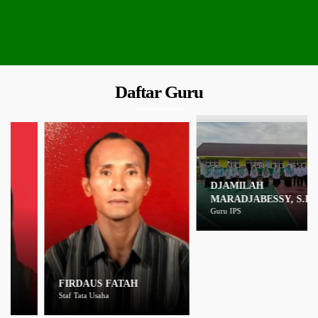
Daftar Guru
DJAMILAH
MARADJABESSY, S.Ip
Guru IPS
FIRDAUS FATAH
Staf Tata Usaha